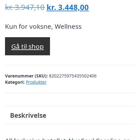
Den
Den
kr.
3.947,10
kr.
3.448,00
oprindelige
aktuelle
pris
pris
Kun for voksne, Wellness
var:
er:
kr. 3.947,10.
kr. 3.448,00.
Gå til shop
Varenummer (SKU):
8202275975435502406
Kategori:
Produkter
Beskrivelse