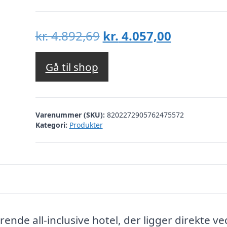
Den
Den
kr.
4.892,69
kr.
4.057,00
oprindelige
aktuelle
pris
pris
Gå til shop
var:
er:
kr. 4.892,69.
kr. 4.057,
Varenummer (SKU):
8202272905762475572
Kategori:
Produkter
ende all-inclusive hotel, der ligger direkte v