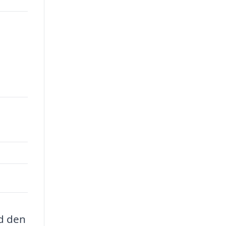
00.
ed den