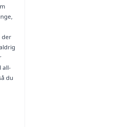
um
ange,
, der
aldrig
r
all-
så du