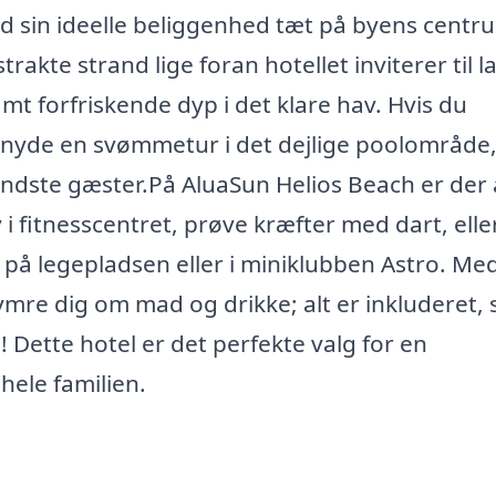
d sin ideelle beliggenhed tæt på byens centr
rakte strand lige foran hotellet inviterer til l
t forfriskende dyp i det klare hav. Hvis du
u nyde en svømmetur i det dejlige poolområde
ndste gæster.På AluaSun Helios Beach er der 
v i fitnesscentret, prøve kræfter med dart, elle
på legepladsen eller i miniklubben Astro. Med 
mre dig om mad og drikke; alt er inkluderet, 
e! Dette hotel er det perfekte valg for en
hele familien.