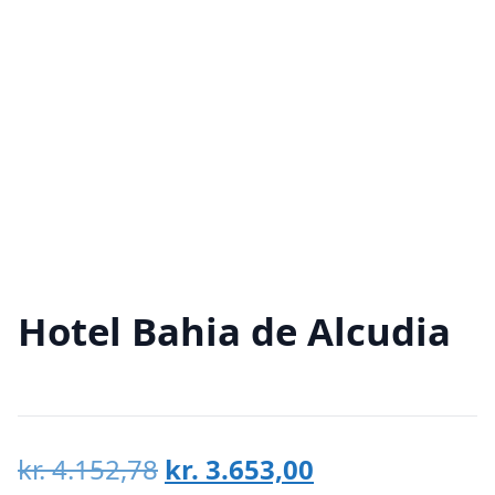
Hotel Bahia de Alcudia
Den
Den
kr.
4.152,78
kr.
3.653,00