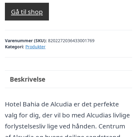
oprindelige
aktuelle
pris
pris
Gå til shop
var:
er:
kr. 4.152,78.
kr. 3.653,00.
Varenummer (SKU):
8202272036433001769
Kategori:
Produkter
Beskrivelse
Hotel Bahia de Alcudia er det perfekte
valg for dig, der vil bo med Alcudias livlige
forlystelsesliv lige ved hånden. Centrum