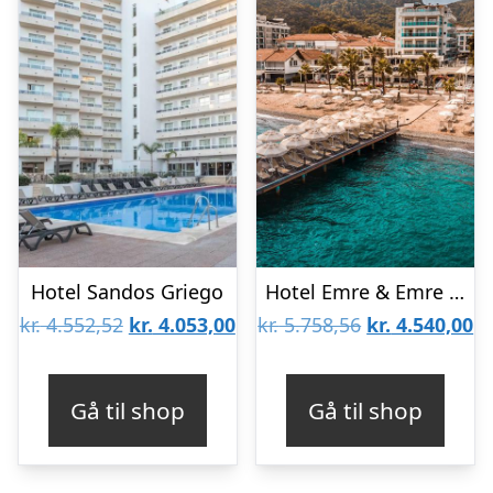
Hotel Sandos Griego
Hotel Emre & Emre Beach
Den
Den
Den
D
kr.
4.552,52
kr.
4.053,00
kr.
5.758,56
kr.
4.540,00
oprindelige
aktuelle
oprindelige
ak
pris
pris
pris
pr
Gå til shop
Gå til shop
var:
er:
var:
er
kr. 4.552,52.
kr. 4.053,00.
kr. 5.758,56.
kr