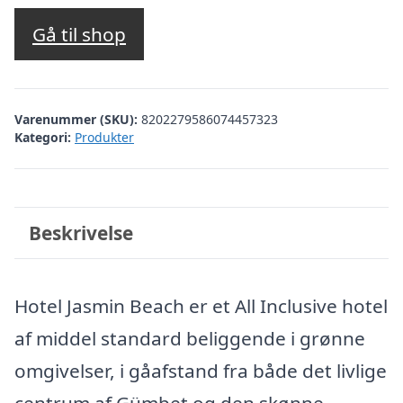
oprindelige
aktuelle
pris
pris
Gå til shop
var:
er:
kr. 7.260,26.
kr. 5.662,00.
Varenummer (SKU):
8202279586074457323
Kategori:
Produkter
Beskrivelse
Hotel Jasmin Beach er et All Inclusive hotel
af middel standard beliggende i grønne
omgivelser, i gåafstand fra både det livlige