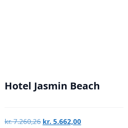
Hotel Jasmin Beach
Den
Den
kr.
7.260,26
kr.
5.662,00