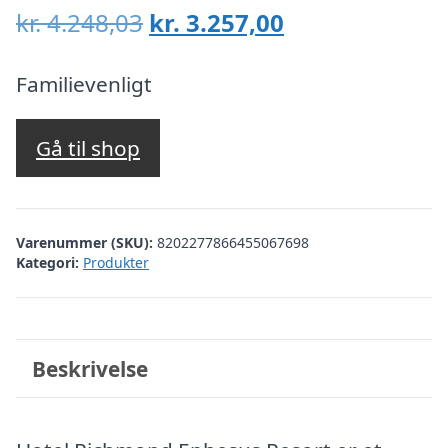
Den
Den
kr.
4.248,03
kr.
3.257,00
oprindelige
aktuelle
pris
pris
Familievenligt
var:
er:
kr. 4.248,03.
kr. 3.257,00.
Gå til shop
Varenummer (SKU):
8202277866455067698
Kategori:
Produkter
Beskrivelse