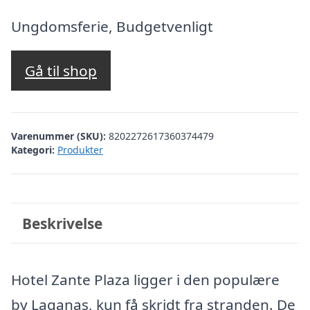
oprindelige
aktuelle
pris
pris
Ungdomsferie, Budgetvenligt
var:
er:
kr. 3.396,69.
kr. 3.313,00.
Gå til shop
Varenummer (SKU):
8202272617360374479
Kategori:
Produkter
Beskrivelse
Hotel Zante Plaza ligger i den populære
by Laganas, kun få skridt fra stranden. De