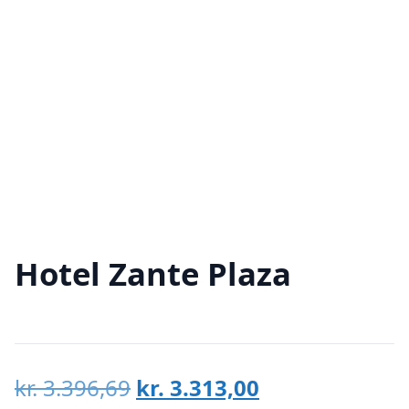
Hotel Zante Plaza
Den
Den
kr.
3.396,69
kr.
3.313,00