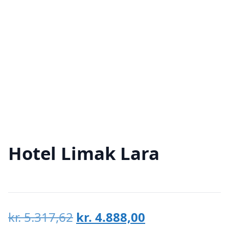
Hotel Limak Lara
Den
Den
kr.
5.317,62
kr.
4.888,00