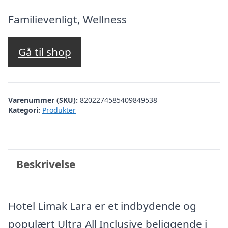
oprindelige
aktuelle
pris
pris
Familievenligt, Wellness
var:
er:
kr. 5.317,62.
kr. 4.888,00.
Gå til shop
Varenummer (SKU):
8202274585409849538
Kategori:
Produkter
Beskrivelse
Hotel Limak Lara er et indbydende og
populært Ultra All Inclusive beliggende i